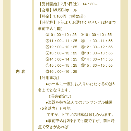
【受付開始】7月5日(土) 14：30～
【会場】MUSE-Iホール
【料金】1,100円（1枠25分）
【時間枠】下記よりお選びください（2枠まで
事前申込可能）
➀10：00～10：25 ②10：30～10：55
③11：00～11：25 ④11：30～11：55
⑤12：00～12：25 ⑥12：30～12：55
⑦13：00～13：25 ⑧13：30～13：55
⑨14：00～14：25 ⑩14：30～14：55
⑪15：00～15：25 ⑫15：30～15：55
内容
⑬16：00～16：25
【利用事項】
●ホールに一度にお入りいただけるのは5
名までとなります。
（演奏者含む）
●楽器を持ち込んでのアンサンブル練習
（5名以内）も可能
ですが、ピアノの移動は致しかねます。
●事前申込は2枠まで可能ですが、前日時
点で空きがあれば